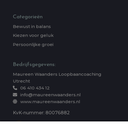
Categorieën
Bewust in balans
Kiezen voor geluk
Persoonlijke groei
Bedrijfsgegevens:
Maureen Waanders Loopbaancoaching
Utrecht
06 410 434 12
info@maureenwaanders.nl
www.maureenwaanders.nl
KvK-nummer: 80076882