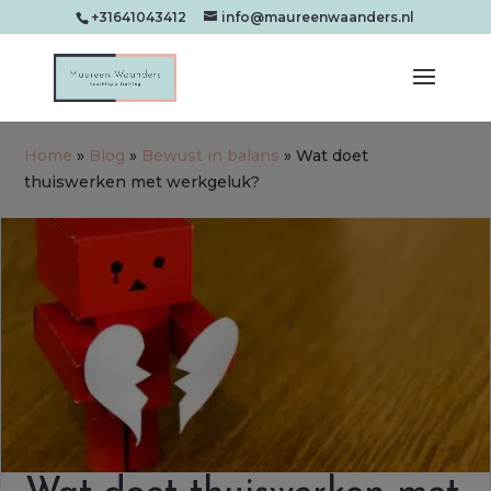
+31641043412
info@maureenwaanders.nl
Home
»
Blog
»
Bewust in balans
»
Wat doet
thuiswerken met werkgeluk?