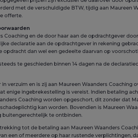
gegeven prijzen zijn exclusief de daarover door opd
rderd met de verschuldigde BTW, tijdig aan Maureen 
e offerte.
voorwaarden
 Coaching en de door haar aan de opdrachtgever doo
lijke declaratie aan de opdrachtgever in rekening geb
e opdracht dan wel een gedeelte daarvan op voorschot
steeds te geschieden binnen 14 dagen na de declaratied
 in verzuim en is zij aan Maureen Waanders Coaching o
at enige ingebrekestelling is vereist. Indien betaling ac
anders Coaching worden opgeschort, dit zonder dat 
schadeplichtig kan worden. Bovendien is Maureen Waan
 buitengerechtelijk te ontbinden.
etrekking tot de betaling aan Maureen Waanders Coachi
van een of meerdere op haar rustende verplichtingen, 