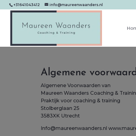
+31641043412
info@maureenwaanders.nl
Ho
Algemene voorwaar
Algemene Voorwaarden van
Maureen Waanders Coaching & Traini
Praktijk voor coaching & training
Stolberglaan 25
3583XK Utrecht
Info@maureenwaanders.nl www.maure