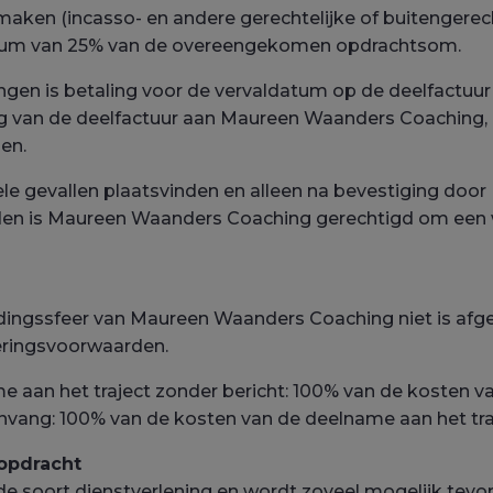
en (incasso- en andere gerechtelijke of buitengerecht
mum van 25% van de overeengekomen opdrachtsom.
en is betaling voor de vervaldatum op de deelfactuur v
ng van de deelfactuur aan Maureen Waanders Coaching
en.
nkele gevallen plaatsvinden en alleen na bevestiging do
inden is Maureen Waanders Coaching gerechtigd om een w
edingssfeer van Maureen Waanders Coaching niet is af
eringsvoorwaarden.
me aan het traject zonder bericht: 100% van de kosten
anvang: 100% van de kosten van de deelname aan het tra
 opdracht
 de soort dienstverlening en wordt zoveel mogelijk te