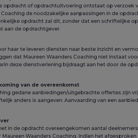
 de opdracht of opdrachtuitvoering ontstaat op verzoek
oaching de noodzakelijke aanpassingen in de opdracht 
lijke opdracht zal dit, zonder dat een schriftelijke opd
ht aan de opdrachtgever.
 haar te leveren diensten naar beste inzicht en vermog
zeggen dat Maureen Waanders Coaching niet instaat voor
rin deze dienstverlening bijdraagt aan het door de opd
ndkoming van de overeenkomst
ng gedane aanbiedingen/uitgebrachte offertes zijn vrij
ftelijk anders is aangeven. Aanvaarding van een aanbi
ever
t het in de opdracht overeengekomen aantal deelnemer
Maureen Waanders Coaching. Indien het afgesproken aan