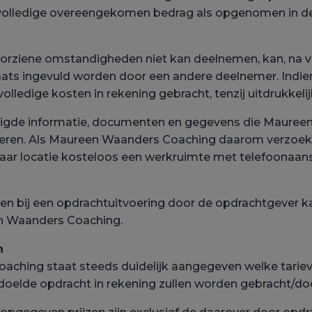
 volledige overeengekomen bedrag als opgenomen in d
oorziene omstandigheden niet kan deelnemen, kan, na
s ingevuld worden door een andere deelnemer. Indien d
olledige kosten in rekening gebracht, tenzij uitdrukke
odigde informatie, documenten en gegevens die Maure
voeren. Als Maureen Waanders Coaching daarom verzoekt
ar locatie kosteloos een werkruimte met telefoonaan
en bij een opdrachtuitvoering door de opdrachtgever k
en Waanders Coaching.
n
oaching staat steeds duidelijk aangegeven welke tarie
oelde opdracht in rekening zullen worden gebracht/doo