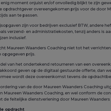
 enig moment onjuist en/of onvolledig blijkt te zijn 
 de opdrachtgever overeengekomen prijs voor de door 
tijds aan te passen.
ijsopgaven zijn voor bedrijven exclusief BTW, andere h
s verzend- en administratiekosten, tenzij anders is aa
zen inclusief.
cht Maureen Waanders Coaching niet tot het verrichten
 opgegeven prijs.
del van het ondertekend retourneren van een overeenk
akkoord geven op de digitaal gestuurde offerte, dan w
rmee wordt deze overeenkomst tevens de opdrachtbev
accordering van de door Maureen Waanders Coaching uit
n Maureen Waanders Coaching, en wel conform de condit
t de feitelijke dienstverlening door Maureen Waander
 de opdracht