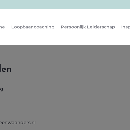
me
Loopbaancoaching
Persoonlijk Leiderschap
Insp
den
ng
enwaanders.nl