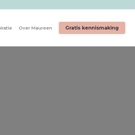
iratie
Over Maureen
Gratis kennismaking