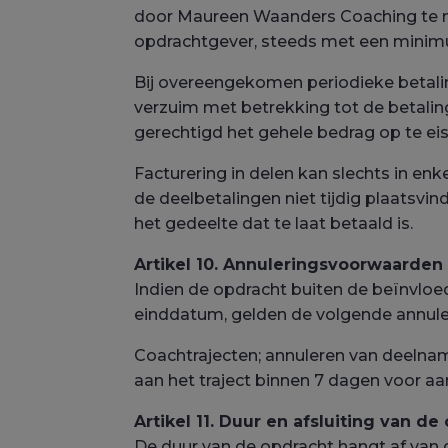
door Maureen Waanders Coaching te mak
opdrachtgever, steeds met een mini
Bij overeengekomen periodieke betaling
verzuim met betrekking tot de betali
gerechtigd het gehele bedrag op te eis
Facturering in delen kan slechts in e
de deelbetalingen niet tijdig plaatsv
het gedeelte dat te laat betaald is.
Artikel 10. Annuleringsvoorwaarden
Indien de opdracht buiten de beïnvlo
einddatum, gelden de volgende annul
Coachtrajecten; annuleren van deelna
aan het traject binnen 7 dagen voor a
Artikel 11. Duur en afsluiting van de
De duur van de opdracht hangt af van