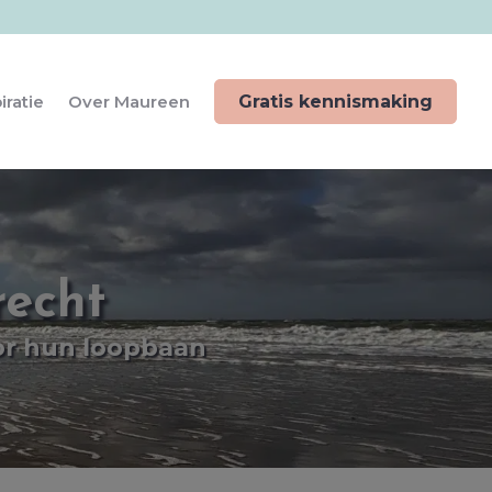
iratie
Over Maureen
Gratis kennismaking
recht
oor hun loopbaan