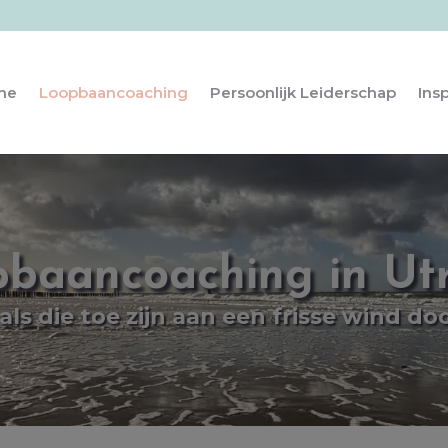
me
Loopbaancoaching
Persoonlijk Leiderschap
Insp
baancoaching in Ut
als die toe zijn aan een frisse wind d