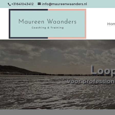
+31641043412
info@maureenwaanders.nl
Ho
Loop
Voor profession