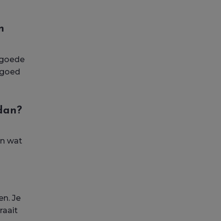
n
 goede
 goed
 dan?
en wat
en. Je
raait