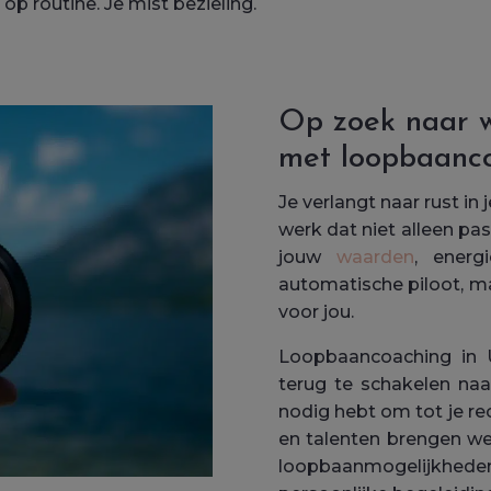
op routine. Je mist bezieling.
Op zoek naar we
met loopbaanc
Je verlangt naar rust in 
werk dat niet alleen past
jouw
waarden
, energ
automatische piloot, 
voor jou.
Loopbaancoaching in U
terug te schakelen naa
nodig hebt om tot je re
en talenten brengen we
loopbaanmogelijkhe