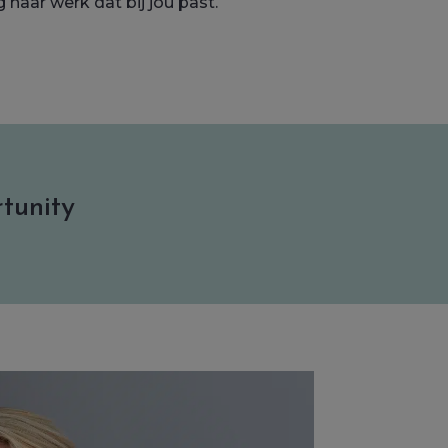
 naar werk dat bij jou past.
rtunity