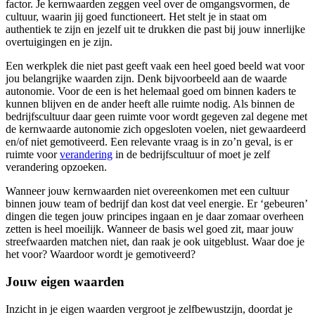
factor. Je kernwaarden zeggen veel over de omgangsvormen, de
cultuur, waarin jij goed functioneert. Het stelt je in staat om
authentiek te zijn en jezelf uit te drukken die past bij jouw innerlijke
overtuigingen en je zijn.
Een werkplek die niet past geeft vaak een heel goed beeld wat voor
jou belangrijke waarden zijn. Denk bijvoorbeeld aan de waarde
autonomie. Voor de een is het helemaal goed om binnen kaders te
kunnen blijven en de ander heeft alle ruimte nodig. Als binnen de
bedrijfscultuur daar geen ruimte voor wordt gegeven zal degene met
de kernwaarde autonomie zich opgesloten voelen, niet gewaardeerd
en/of niet gemotiveerd. Een relevante vraag is in zo’n geval, is er
ruimte voor
verandering
in de bedrijfscultuur of moet je zelf
verandering opzoeken.
Wanneer jouw kernwaarden niet overeenkomen met een cultuur
binnen jouw team of bedrijf dan kost dat veel energie. Er ‘gebeuren’
dingen die tegen jouw principes ingaan en je daar zomaar overheen
zetten is heel moeilijk. Wanneer de basis wel goed zit, maar jouw
streefwaarden matchen niet, dan raak je ook uitgeblust. Waar doe je
het voor? Waardoor wordt je gemotiveerd?
Jouw eigen waarden
Inzicht in je eigen waarden vergroot je zelfbewustzijn, doordat je