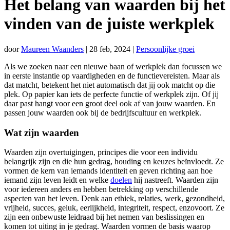
Het belang van waarden bij het
vinden van de juiste werkplek
door
Maureen Waanders
|
28 feb, 2024
|
Persoonlijke groei
Als we zoeken naar een nieuwe baan of werkplek dan focussen we
in eerste instantie op vaardigheden en de functievereisten. Maar als
dat matcht, betekent het niet automatisch dat jij ook matcht op die
plek. Op papier kan iets de perfecte functie of werkplek zijn. Of jij
daar past hangt voor een groot deel ook af van jouw waarden. En
passen jouw waarden ook bij de bedrijfscultuur en werkplek.
Wat zijn waarden
Waarden zijn overtuigingen, principes die voor een individu
belangrijk zijn en die hun gedrag, houding en keuzes beïnvloedt. Ze
vormen de kern van iemands identiteit en geven richting aan hoe
iemand zijn leven leidt en welke
doelen
hij nastreeft. Waarden zijn
voor iedereen anders en hebben betrekking op verschillende
aspecten van het leven. Denk aan ethiek, relaties, werk, gezondheid,
vrijheid, succes, geluk, eerlijkheid, integriteit, respect, enzovoort. Ze
zijn een onbewuste leidraad bij het nemen van beslissingen en
komen tot uiting in je gedrag. Waarden vormen de basis waarop