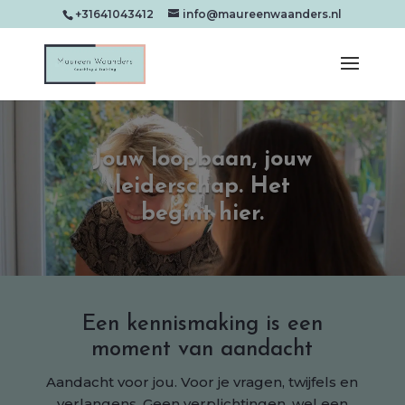
+31641043412
info@maureenwaanders.nl
Jouw loopbaan, jouw
leiderschap. Het
begint hier.
Een kennismaking is een
moment van aandacht
Aandacht voor jou. Voor je vragen, twijfels en
verlangens. Geen verplichtingen, wel een