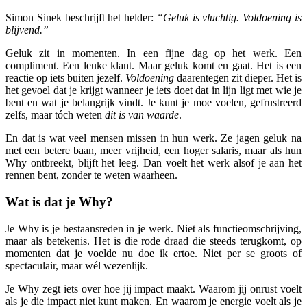
Simon Sinek beschrijft het helder:
“Geluk is vluchtig. Voldoening is
blijvend.”
Geluk zit in momenten. In een fijne dag op het werk. Een
compliment. Een leuke klant. Maar geluk komt en gaat. Het is een
reactie op iets buiten jezelf.
Voldoening
daarentegen zit dieper. Het is
het gevoel dat je krijgt wanneer je iets doet dat in lijn ligt met wie je
bent en wat je belangrijk vindt. Je kunt je moe voelen, gefrustreerd
zelfs, maar tóch weten
dit is van waarde
.
En dat is wat veel mensen missen in hun werk. Ze jagen geluk na
met een betere baan, meer vrijheid, een hoger salaris, maar als hun
Why ontbreekt, blijft het leeg. Dan voelt het werk alsof je aan het
rennen bent, zonder te weten waarheen.
Wat is dat je Why?
Je Why is je bestaansreden in je werk. Niet als functieomschrijving,
maar als betekenis. Het is die rode draad die steeds terugkomt, op
momenten dat je voelde nu doe ik ertoe. Niet per se groots of
spectaculair, maar wél wezenlijk.
Je Why zegt iets over hoe jij impact maakt. Waarom jij onrust voelt
als je die impact niet kunt maken. En waarom je energie voelt als je