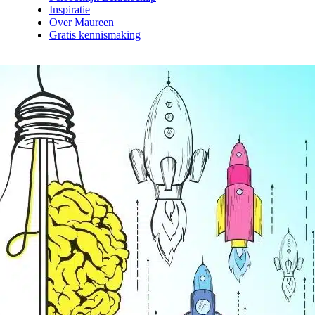
Inspiratie
Over Maureen
Gratis kennismaking