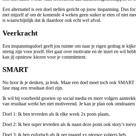
Een alternatief is een doel stellen gericht op jouw inspanning. Dus foc
met mijzelf af om de komende 4 weken geen suiker te eten of niet mee
is waarschijnlijk dat ik daardoor ook echt wel afval.
Veerkracht
Een inspanningsdoel geeft jou ruimte om naar je eigen gedrag te kijke
streng zijn voor jezelf. Het gaat over motivatie en de inzet en wil heb
kan jij opnieuw kiezen voor je commitment.
SMART
Nu hoor ik je denken, ja leuk. Maar een doel moet toch ook SMART zij
fase mag een resultaat doel zijn.
Ik wil bij voorbeeld groeien op social media en meer volgers aantrekk
van resultaat werkt het niet motiverend. Je kan je plan ook omdraaien
Doel 1: Ik ben tevreden als ik elke week 2x posts plaats.
Doel 2: Ik ben super tevreden als ik naast deze posts ook story’s toev
Doel 3: ik ben euforisch als ik per maand xx nieuwe volgers heb.