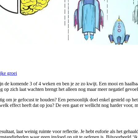
jke groei
ijn de komende 3 of 4 weken en ben je ze zo kwijt. Een mooi en haalbaar
 nog op zich laat wachten brengt het alleen nog maar meer negatief gevoe
ig om je gefocust te houden? Een persoonlijk doel enkel gesteld op het 
En welk effect heeft dat op jou? De een gaat er wellicht nog harder voor, 
ultaat, laat weinig ruimte voor reflectie. Je hebt euforie als het gehaald 
standigheden waar geen invloed op uit te oefenen is. Bijvoorbeeld ‘ik