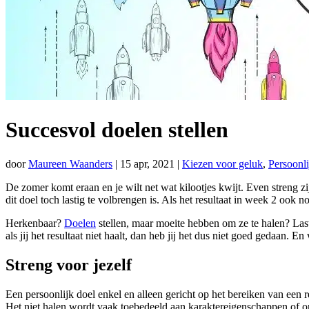
Succesvol doelen stellen
door
Maureen Waanders
|
15 apr, 2021
|
Kiezen voor geluk
,
Persoonli
De zomer komt eraan en je wilt net wat kilootjes kwijt. Even streng z
dit doel toch lastig te volbrengen is. Als het resultaat in week 2 ook
Herkenbaar?
Doelen
stellen, maar moeite hebben om ze te halen? Last
als jij het resultaat niet haalt, dan heb jij het dus niet goed gedaan. 
Streng voor jezelf
Een persoonlijk doel enkel en alleen gericht op het bereiken van een res
Het niet halen wordt vaak toebedeeld aan karaktereigenschappen of om