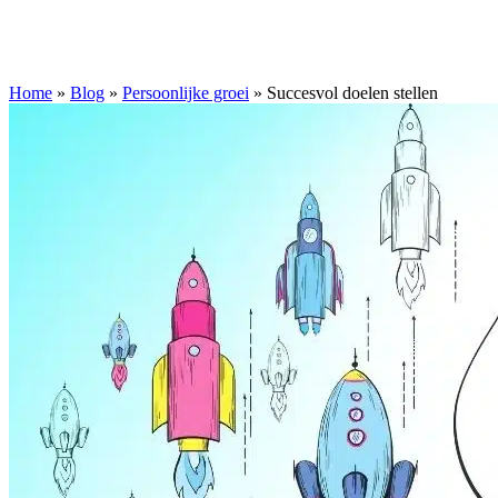
Home
»
Blog
»
Persoonlijke groei
»
Succesvol doelen stellen