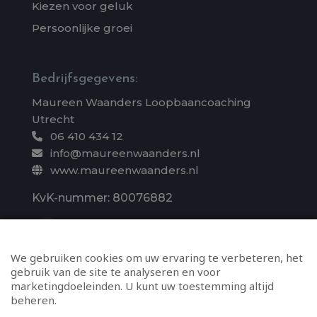
Kiezen voor geluk
Persoonlijke groei
Bedrijfsgegevens:
Maureen Waanders Loopbaancoaching
Utrecht
06 410 434 12
info@maureenwaanders.nl
www.maureenwaanders.nl
KvK-nummer: 80076882
Whatsapp direct
We gebruiken cookies om uw ervaring te verbeteren, het
gebruik van de site te analyseren en voor
marketingdoeleinden. U kunt uw toestemming altijd
beheren.