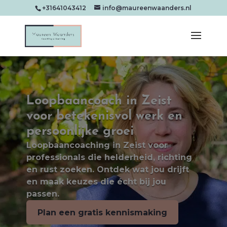
+31641043412
info@maureenwaanders.nl
Loopbaancoach in Zeist
voor betekenisvol werk en
persoonlijke groei
Loopbaancoaching in Zeist voor
professionals die helderheid, richting
en rust zoeken. Ontdek wat jou drijft
en maak keuzes die écht bij jou
passen.
Plan een gratis kennismaking