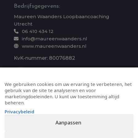
Bedrijfsgegevens:
Maureen Waanders Loopbaancoaching
Utrecht
06 410 434 12
info@maureenwaanders.nl
www.maureenwaanders.nl
KvK-nummer: 80076882
Whatsapp direct
We gebruiken cookies om uw ervaring te verbeteren, het
gebruik van de site te analyseren en voor
marketingdoeleinden. U kunt uw toestemming altijd
beheren.
Privacybeleid
Aanpassen
Algemene voorwaarden
Disclaimer
Privacybeleid
Cookies