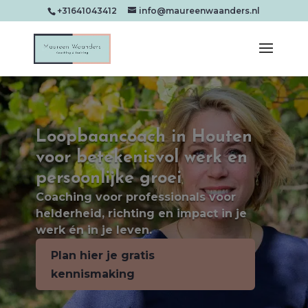
+31641043412
info@maureenwaanders.nl
Loopbaancoach in Houten
voor betekenisvol werk en
persoonlijke groei
Coaching voor professionals voor
helderheid, richting en impact in je
werk én in je leven.
Plan hier je gratis
kennismaking